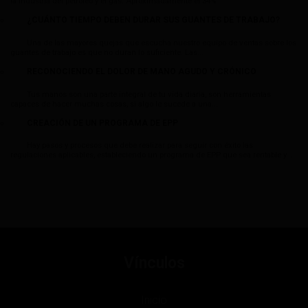
la industria del petróleo y el gas. Aproximadamente el 34%...
¿CUÁNTO TIEMPO DEBEN DURAR SUS GUANTES DE TRABAJO?
Una de las mayores quejas que escucha nuestro equipo de ventas sobre los
guantes de trabajo es que no duran lo suficiente. Las...
RECONOCIENDO EL DOLOR DE MANO AGUDO Y CRÓNICO
Tus manos son una parte integral de tu vida diaria, son herramientas
capaces de hacer muchas cosas, si algo le sucede a una...
CREACIÓN DE UN PROGRAMA DE EPP
Hay pasos y procesos que debe realizar para seguir con éxito las
regulaciones aplicables, estableciendo un programa de EPP que sea rentable y...
Vínculos
Inicio