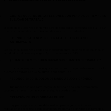
COSTOS OCULTOS DE LAS LESIONES CON PÉRDIDA DE TIEMPO EN
EL LUGAR DE TRABAJO
El costo de las lesiones con tiempo perdido tiene capas como una cebolla: Pagar
una reclamación de indemnización después de un accidente en...
8 CONSEJOS A TENER EN CUENTA AL ELEGIR GUANTES
ANTIIMPACTO
Las lesiones de manos y dedos se encuentran entre las principales lesiones en
la industria del petróleo y el gas. Aproximadamente el 34%...
¿CUÁNTO TIEMPO DEBEN DURAR SUS GUANTES DE TRABAJO?
Una de las mayores quejas que escucha nuestro equipo de ventas sobre los
guantes de trabajo es que no duran lo suficiente. Las...
RECONOCIENDO EL DOLOR DE MANO AGUDO Y CRÓNICO
Tus manos son una parte integral de tu vida diaria, son herramientas
capaces de hacer muchas cosas, si algo le sucede a una...
CREACIÓN DE UN PROGRAMA DE EPP
Hay pasos y procesos que debe realizar para seguir con éxito las
regulaciones aplicables, estableciendo un programa de EPP que sea rentable y...